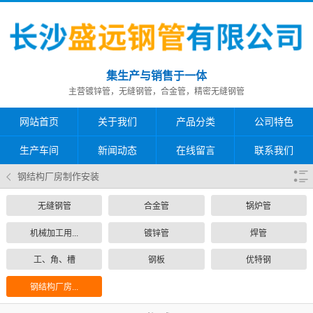
集生产与销售于一体
主营镀锌管，无缝钢管，合金管，精密无缝钢管
网站首页
关于我们
产品分类
公司特色
生产车间
新闻动态
在线留言
联系我们
钢结构厂房制作安装
无缝钢管
合金管
锅炉管
机械加工用...
镀锌管
焊管
工、角、槽
钢板
优特钢
钢结构厂房...