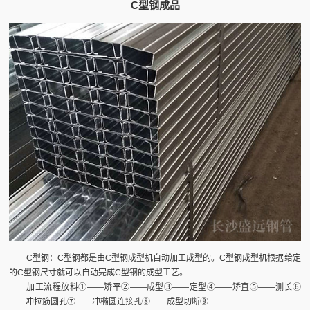
C型钢成品
C型钢：C型钢都是由C型钢成型机自动加工成型的。C型钢成型机根据给定
的C型钢尺寸就可以自动完成C型钢的成型工艺。
加工流程放料①——矫平②——成型③——定型④——矫直⑤——测长⑥
——冲拉筋圆孔⑦——冲椭圆连接孔⑧——成型切断⑨