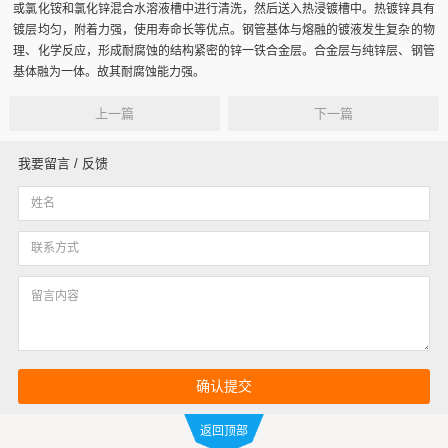
或氯化铵和氯化锌混合水溶液槽中进行清洗，然后送入热浸镀槽中。热镀锌具有
镀层均匀，附着力强，使用寿命长等优点。钢管基体与熔融的镀液发生复杂的物
理、化学反应，形成耐腐蚀的结构紧密的锌一铁合金层。合金层与纯锌层、钢管
基体融为一体。故其耐腐蚀能力强。
上一篇
下一篇
我要留言 / 反馈
返回顶部