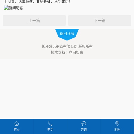
工见喜，诸事顺遂，业绩长虹，马到成功！
上一篇
下一篇
返回顶部
长沙盛远钢管有限公司 版权所有
技术支持：
竞网智赢
首页
电话
咨询
地图